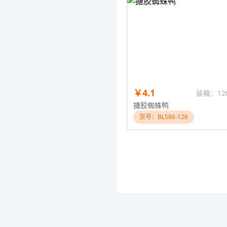
￥4.1
装箱：12
搪胶蜘蛛鸭
货号：BLS86-126