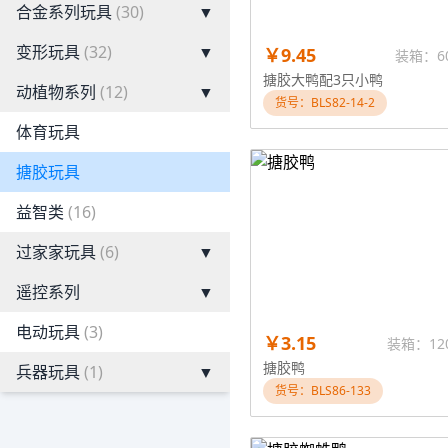
合金系列玩具
(30)
▼
变形玩具
(32)
▼
￥9.45
装箱：6
搪胶大鸭配3只小鸭
动植物系列
(12)
▼
货号：BLS82-14-2
体育玩具
搪胶玩具
益智类
(16)
过家家玩具
(6)
▼
遥控系列
▼
电动玩具
(3)
￥3.15
装箱：12
搪胶鸭
兵器玩具
(1)
▼
货号：BLS86-133