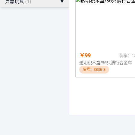
兵器玩具
(1)
▼
￥99
装箱：1
透明积木盒/36只滑行合金车
货号：8836-3