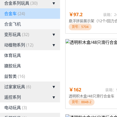
合金系列玩具
(30)
▼
合金车
(24)
￥97.2
装箱：2
合金飞机
货号：5704
变形玩具
(32)
▼
动植物系列
(12)
▼
体育玩具
搪胶玩具
益智类
(16)
过家家玩具
(6)
▼
￥162
装箱：
透明积木盒/48只滑行合金车
遥控系列
▼
货号：8848-2
电动玩具
(3)