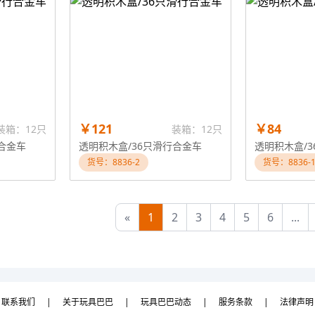
￥121
￥84
装箱：12只
装箱：12只
合金车
透明积木盒/36只滑行合金车
透明积木盒/
货号：8836-2
货号：8836-
«
1
2
3
4
5
6
...
联系我们
|
关于玩具巴巴
|
玩具巴巴动态
|
服务条款
|
法律声明