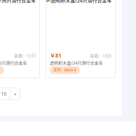
￥81
装箱：12只
装箱：18只
36只滑行合金车
透明积木盒/24只滑行合金车
1
货号：8824-5
10
»