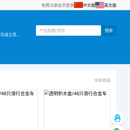
免费注册
会员登录
中文版
英文版
搜索
[主营]： 汕头市骅腾玩具有限公司座落于中国玩具礼品城——广东澄海市。是一家集生产、贸易、服务于一体的玩具公司。我司成立至今，业务持续发展 ；并稳步上升，产品远销世界各地及中国大陆。并高度保持产品的更新。公司拥有一批优秀的专业人才，能为客户提供各种满意的服务。我司遵守欧盟WEEE和ROHS的有关指令要求，符合3C认证、EN71欧洲玩具安全标准等规定，替客户严把质量关，力求把高质量的产品送到客户手中。骅腾玩具有限公司依靠不断追求技术创新、营销创新、管理创新、以市场、科技为导向，稳扎稳打，实现了稳步发展，规模不断扩大，凭借良好的信誉与雄厚的实力，得到客户的一致肯定。骅腾玩具有限公司欢迎海内外客商到我网站浏览、查询、订购；欢迎到公司展厅直接选购！公司秉承"让客户得到满意的产品，有竞争力的价格"为宗旨，竭诚希望与各海内外客户建立长期友好的合作关系。互惠互利，携手共创辉煌明天!
全部商品